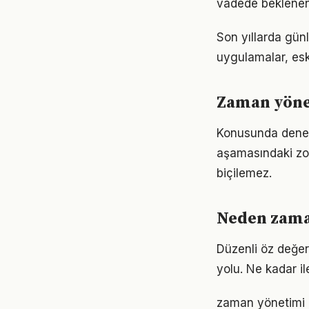
vadede beklenen
Son yıllarda gün
uygulamalar, eski
Zaman yönet
Konusunda deneyim
aşamasındaki zor
biçilemez.
Neden zama
Düzenli öz değer
yolu. Ne kadar il
zaman yönetimi i