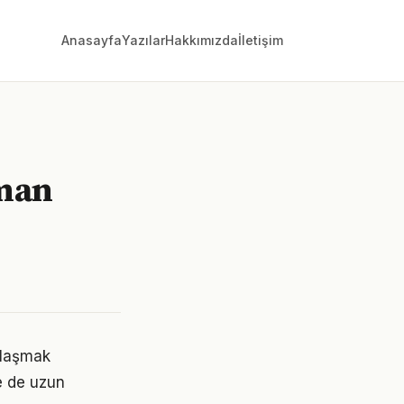
Anasayfa
Yazılar
Hakkımızda
İletişim
aman
 ulaşmak
e de uzun