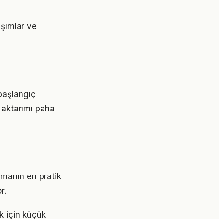
aşımlar ve
 başlangıç
 aktarımı paha
tmanın en pratik
r.
k için küçük