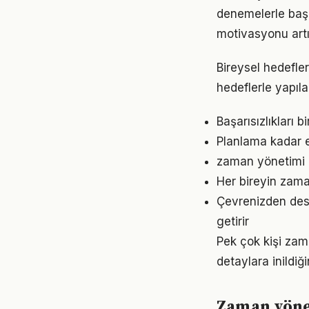
denemelerle başl
motivasyonu artır
Bireysel hedefler
hedeflerle yapıla
Başarısızlıkları b
Planlama kadar e
zaman yönetimi a
Her bireyin zama
Çevrenizden dest
getirir
Pek çok kişi zam
detaylara inild
Zaman yönet