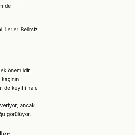
em de
ilerler. Belirsiz
mek önemlidir
 kaçının
 de keyifli hale
 veriyor; ancak
ğu görülüyor.
ler