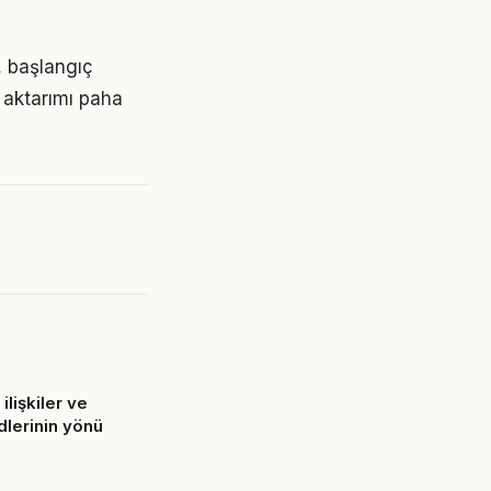
r, başlangıç
 aktarımı paha
ilişkiler ve
ndlerinin yönü
6