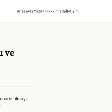
Anasayfa
Yazılar
Hakkımızda
İletişim
ı ve
m önde olmayı
.