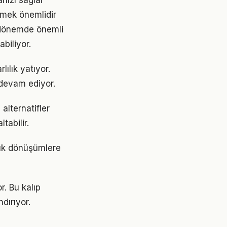
nızı sağlar
tmek önemlidir
 dönemde önemli
abiliyor.
ılık yatıyor.
devam ediyor.
lternatifler
tabilir.
yük dönüşümlere
r. Bu kalıp
dırıyor.