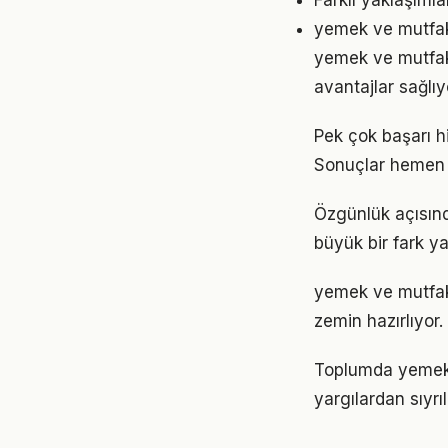
Farklı yaklaşıml
yemek ve mutfak 
yemek ve mutfak
avantajlar sağlıyo
Pek çok başarı h
Sonuçlar hemen 
Özgünlük açısınd
büyük bir fark ya
yemek ve mutfak
zemin hazırlıyor.
Toplumda yemek ve
yargılardan sıyrı