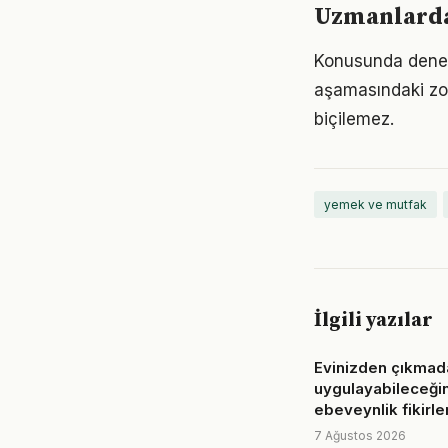
Uzmanlarda
Konusunda deneyim
aşamasındaki zor
biçilemez.
yemek ve mutfak
İlgili yazılar
Evinizden çıkmad
uygulayabileceği
ebeveynlik fikirler
7 Ağustos 2026