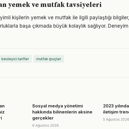
n yemek ve mutfak tavsiyeleri
li kişilerin yemek ve mutfak ile ilgili paylaştığı bilgile
luklarla başa çıkmada büyük kolaylık sağlıyor. Deneyim
besleyici tarifler
mutfak ipuçları
an
Sosyal medya yönetimi
2023 yılında 
niz
hakkında bilinenlerin aksine
iletişim tre
i
gerçekler
5 Ağustos 202
6 Ağustos 2026