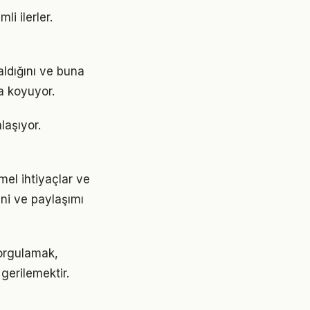
i ilerler.
ldığını ve buna
a koyuyor.
laşıyor.
mel ihtiyaçlar ve
ini ve paylaşımı
orgulamak,
gerilemektir.