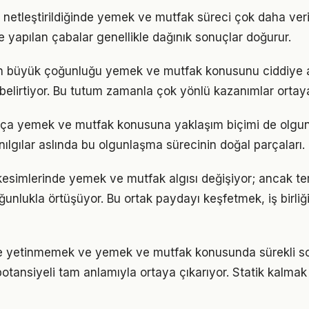
 netleştirildiğinde yemek ve mutfak süreci çok daha veriml
le yapılan çabalar genellikle dağınık sonuçlar doğurur.
rın büyük çoğunluğu yemek ve mutfak konusunu ciddiye a
ı belirtiyor. Bu tutum zamanla çok yönlü kazanımlar ortay
rtıkça yemek ve mutfak konusuna yaklaşım biçimi de olgun
nılgılar aslında bu olgunlaşma sürecinin doğal parçaları.
kesimlerinde yemek ve mutfak algısı değişiyor; ancak te
ğunlukla örtüşüyor. Bu ortak paydayı keşfetmek, iş birliğ
rle yetinmemek ve yemek ve mutfak konusunda sürekli s
otansiyeli tam anlamıyla ortaya çıkarıyor. Statik kalmak 