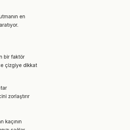
tutmanın en
aratıyor.
 bir faktör
ce çizgiye dikkat
tar
i zorlaştırır
an kaçının