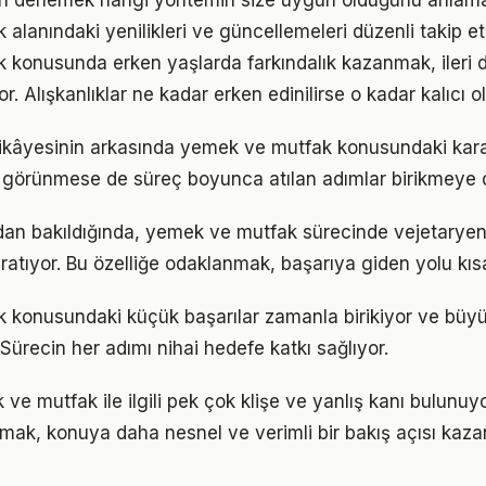
arı denemek hangi yöntemin size uygun olduğunu anlama
alanındaki yenilikleri ve güncellemeleri düzenli takip e
 konusunda erken yaşlarda farkındalık kazanmak, ileri
r. Alışkanlıklar ne kadar erken edinilirse o kadar kalıcı ol
ikâyesinin arkasında yemek ve mutfak konusundaki kararl
görünmese de süreç boyunca atılan adımlar birikmeye 
an bakıldığında, yemek ve mutfak sürecinde vejetaryen a
ratıyor. Bu özelliğe odaklanmak, başarıya giden yolu kısal
 konusundaki küçük başarılar zamanla birikiyor ve bü
 Sürecin her adımı nihai hedefe katkı sağlıyor.
 mutfak ile ilgili pek çok klişe ve yanlış kanı bulunuyo
lmak, konuya daha nesnel ve verimli bir bakış açısı kazan